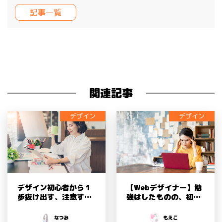
記事一覧
< 古い投稿
【現役デザイナーが教える！】独学でWEBデザイナーにな
るための勉強法とは？
新しい投稿 >
人脈がなくても大丈夫！未経験からはじめるWebデザイナ
ーの仕事の取り方
関連記事
デザイン
デザイン
デザイン初心者から１
【Webデザイナー】勉
歩抜け出す、注意すべ
強はしたものの、初案
き３つのポイント！初
件の受注が怖いすべて
心者にありがちなデザ
の方へ。不安な気持ち
なつみ
もえこ