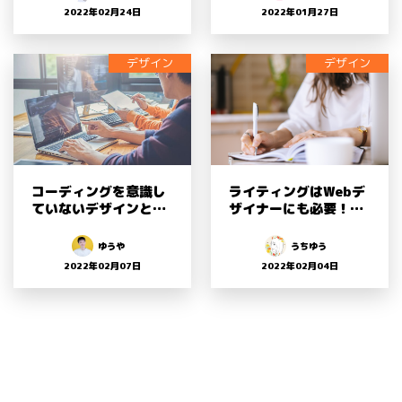
インを知る
の乗り越え方
2022年02月24日
2022年01月27日
デザイン
デザイン
コーディングを意識し
ライティングはWebデ
ていないデザインとそ
ザイナーにも必要！
の改善方法
「書く」より「伝え
る」スキル
ゆうや
うちゆう
2022年02月07日
2022年02月04日